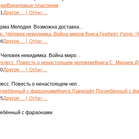
Виниловые пластинки
41
Другое ... | Other ...
ирма Мелодия. Возможна доставка...
Книга Герберт Уэллс. 
06
Другое ... | Other ...
 Человек невидимка. Война миро...
Книга С. Минаев Д
30
Другое ... | Other ...
есс. Повесть о ненастоящем чел...
Книга Лавкрафт Погребённый с ф
55
Другое ... | Other ...
ребённый с фараонами