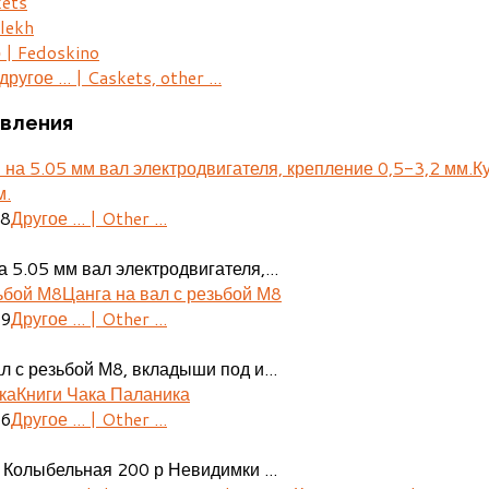
kets
lekh
 | Fedoskino
ругое ... | Caskets, other ...
вления
К
м.
28
Другое ... | Other ...
 5.05 мм вал электродвигателя,...
Цанга на вал с резьбой М8
29
Другое ... | Other ...
л с резьбой М8, вкладыши под и...
Книги Чака Паланика
06
Другое ... | Other ...
 Колыбельная 200 р Невидимки ...