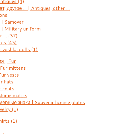
Antiques
(4)
, другое ... | Antiques, other ...
ons
| Samovar
 Military uniform
r ...
(37)
res
(43)
ryoshka dolls
(1)
я | Fur
Fur mittens
ur vests
r hats
 coats
Numismatics
рные знаки | Souvenir license plates
welry
(1)
hirts
(1)