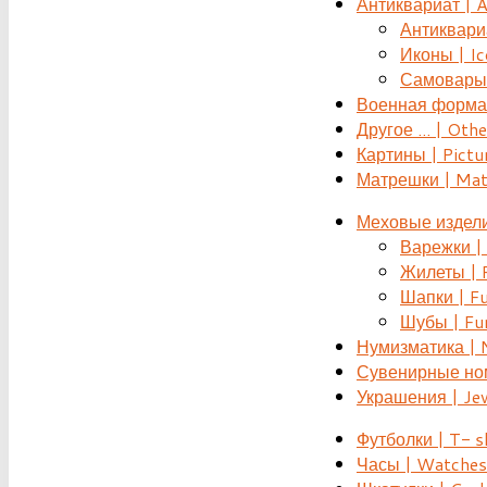
Антиквариат | 
Антиквариат
Иконы | Ic
Самовары 
Военная форма |
Другое ... | Othe
Картины | Pictu
Матрешки | Mat
Меховые издели
Варежки | 
Жилеты | F
Шапки | Fu
Шубы | Fur
Нумизматика | 
Сувенирные номе
Украшения | Je
Футболки | T- s
Часы | Watches