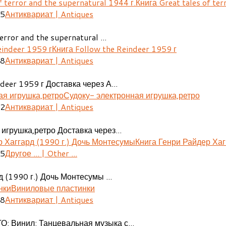
Книга Great tales of ter
25
Антиквариат | Antiques
error and the supernatural ...
Книга Follow the Reindeer 1959 г
48
Антиквариат | Antiques
deer 1959 г Доставка через А...
Судоку- электронная игрушка,ретро
02
Антиквариат | Antiques
игрушка,ретро Доставка через...
Книга Генри Райдер Хаг
05
Другое ... | Other ...
 (1990 г.) Дочь Монтесумы ...
Виниловые пластинки
08
Антиквариат | Antiques
О: Винил: Танцевальная музыка с...