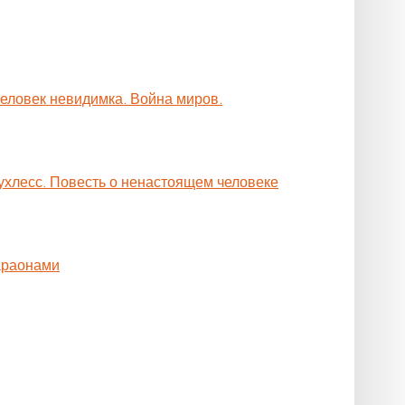
Человек невидимка. Война миров.
ухлесс. Повесть о ненастоящем человеке
араонами