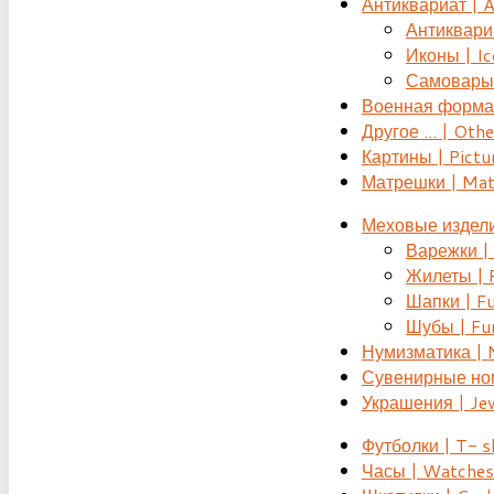
Антиквариат | 
Антиквариат
Иконы | Ic
Самовары 
Военная форма |
Другое ... | Othe
Картины | Pictu
Матрешки | Mat
Меховые издели
Варежки | 
Жилеты | F
Шапки | Fu
Шубы | Fur
Нумизматика | 
Сувенирные номе
Украшения | Je
Футболки | T- s
Часы | Watches