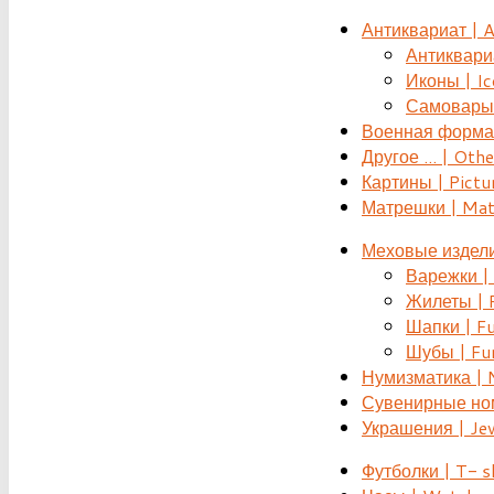
Антиквариат | 
Антиквариат
Иконы | Ic
Самовары 
Военная форма |
Другое ... | Othe
Картины | Pictu
Матрешки | Mat
Меховые издели
Варежки | 
Жилеты | F
Шапки | Fu
Шубы | Fur
Нумизматика | 
Сувенирные номе
Украшения | Je
Футболки | T- s