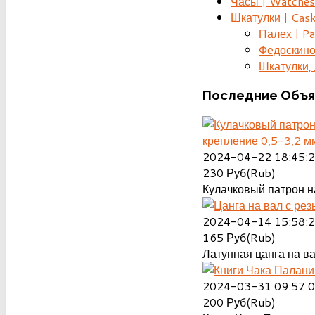
Часы | Watches
Шкатулки | Cas
Палех | Pa
Федоскино
Шкатулки, д
Последние
Объя
крепление 0,5-3,2 м
2024-04-22 18:45:
230
Руб(Rub)
Кулачковый патрон на
2024-04-14 15:58:
165
Руб(Rub)
Латунная цанга на ва
2024-03-31 09:57:
200
Руб(Rub)