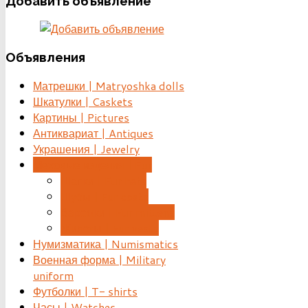
Добавить
объявление
Объявления
Матрешки | Matryoshka dolls
Шкатулки | Caskets
Картины | Pictures
Антиквариат | Antiques
Украшения | Jewelry
Меховые изделия | Fur
Шапки | Fur hats
Шубы | Fur coats
Варежки | Fur mittens
Жилеты | Fur vests
Нумизматика | Numismatics
Военная форма | Military
uniform
Футболки | T- shirts
Часы | Watches