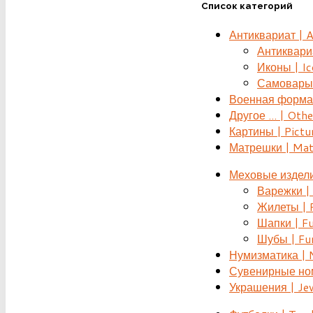
Список категорий
Антиквариат | 
Антиквариат
Иконы | Ic
Самовары 
Военная форма |
Другое ... | Othe
Картины | Pictu
Матрешки | Mat
Меховые издели
Варежки | 
Жилеты | F
Шапки | Fu
Шубы | Fur
Нумизматика | 
Сувенирные номе
Украшения | Je