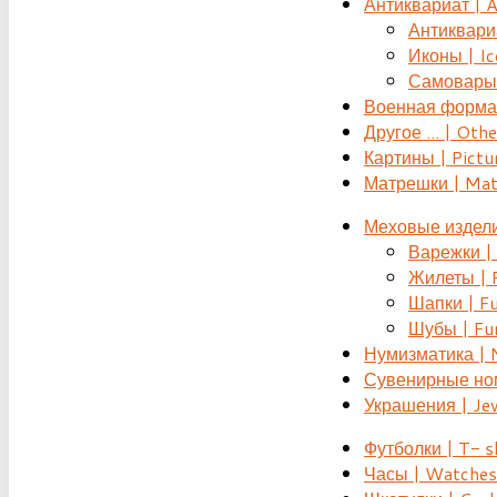
Антиквариат | 
Антиквариат
Иконы | Ic
Самовары 
Военная форма |
Другое ... | Othe
Картины | Pictu
Матрешки | Mat
Меховые издели
Варежки | 
Жилеты | F
Шапки | Fu
Шубы | Fur
Нумизматика | 
Сувенирные номе
Украшения | Je
Футболки | T- s
Часы | Watches