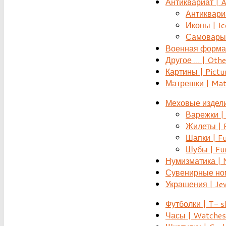
Антиквариат | 
Антиквариат
Иконы | Ic
Самовары 
Военная форма |
Другое ... | Othe
Картины | Pictu
Матрешки | Mat
Меховые издели
Варежки | 
Жилеты | F
Шапки | Fu
Шубы | Fur
Нумизматика | 
Сувенирные номе
Украшения | Je
Футболки | T- s
Часы | Watches