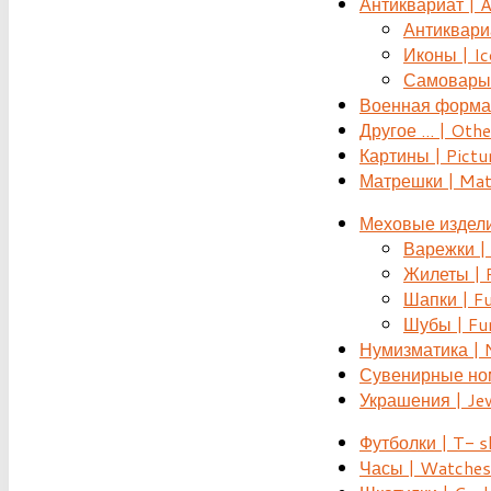
Антиквариат | 
Антиквариат
Иконы | Ic
Самовары 
Военная форма |
Другое ... | Othe
Картины | Pictu
Матрешки | Mat
Меховые издели
Варежки | 
Жилеты | F
Шапки | Fu
Шубы | Fur
Нумизматика | 
Сувенирные номе
Украшения | Je
Футболки | T- s
Часы | Watches