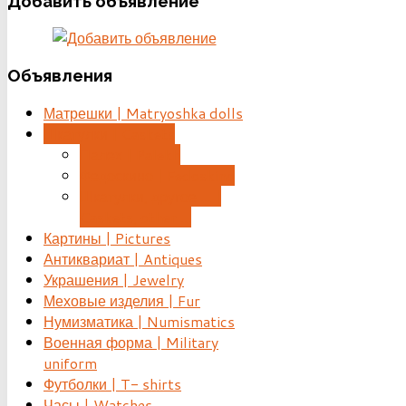
Добавить
объявление
Объявления
Матрешки | Matryoshka dolls
Шкатулки | Caskets
Палех | Palekh
Федоскино | Fedoskino
Шкатулки, другое ... |
Caskets, other ...
Картины | Pictures
Антиквариат | Antiques
Украшения | Jewelry
Меховые изделия | Fur
Нумизматика | Numismatics
Военная форма | Military
uniform
Футболки | T- shirts
Часы | Watches