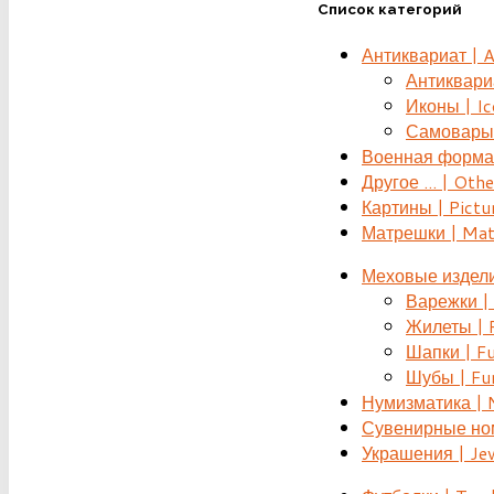
Список категорий
Антиквариат | 
Антиквариат
Иконы | Ic
Самовары 
Военная форма |
Другое ... | Othe
Картины | Pictu
Матрешки | Mat
Меховые издели
Варежки | 
Жилеты | F
Шапки | Fu
Шубы | Fur
Нумизматика | 
Сувенирные номе
Украшения | Je