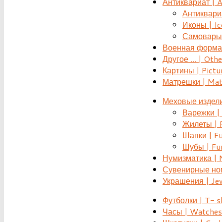
Антиквариат | 
Антиквариат
Иконы | Ic
Самовары 
Военная форма |
Другое ... | Othe
Картины | Pictu
Матрешки | Mat
Меховые издели
Варежки | 
Жилеты | F
Шапки | Fu
Шубы | Fur
Нумизматика | 
Сувенирные номе
Украшения | Je
Футболки | T- s
Часы | Watches