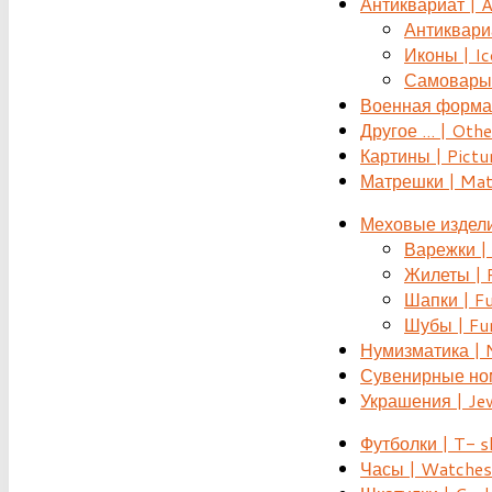
Антиквариат | 
Антиквариат
Иконы | Ic
Самовары 
Военная форма |
Другое ... | Othe
Картины | Pictu
Матрешки | Mat
Меховые издели
Варежки | 
Жилеты | F
Шапки | Fu
Шубы | Fur
Нумизматика | 
Сувенирные номе
Украшения | Je
Футболки | T- s
Часы | Watches