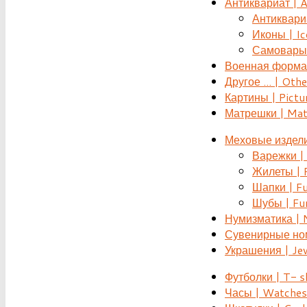
Антиквариат | 
Антиквариат
Иконы | Ic
Самовары 
Военная форма |
Другое ... | Othe
Картины | Pictu
Матрешки | Mat
Меховые издели
Варежки | 
Жилеты | F
Шапки | Fu
Шубы | Fur
Нумизматика | 
Сувенирные номе
Украшения | Je
Футболки | T- s
Часы | Watches