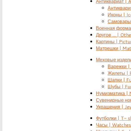
Антиквариат | 
Антиквариат
Иконы | Ic
Самовары 
Военная форма |
Другое ... | Othe
Картины | Pictu
Матрешки | Mat
Меховые издели
Варежки | 
Жилеты | F
Шапки | Fu
Шубы | Fur
Нумизматика | 
Сувенирные номе
Украшения | Je
Футболки | T- s
Часы | Watches