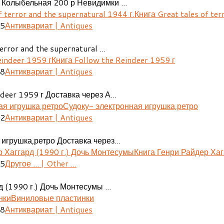
 Колыбельная 200 р Невидимки ...
Книга Great tales of ter
25
Антиквариат | Antiques
error and the supernatural ...
Книга Follow the Reindeer 1959 г
48
Антиквариат | Antiques
deer 1959 г Доставка через А...
Судоку- электронная игрушка,ретро
02
Антиквариат | Antiques
игрушка,ретро Доставка через...
Книга Генри Райдер Хаг
05
Другое ... | Other ...
 (1990 г.) Дочь Монтесумы ...
Виниловые пластинки
08
Антиквариат | Antiques