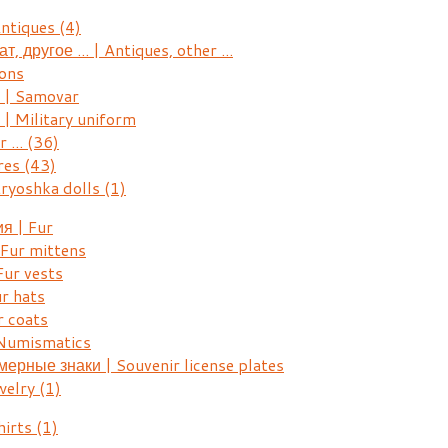
Antiques
(4)
, другое ... | Antiques, other ...
ons
| Samovar
 Military uniform
r ...
(36)
res
(43)
ryoshka dolls
(1)
я | Fur
Fur mittens
ur vests
r hats
 coats
Numismatics
рные знаки | Souvenir license plates
welry
(1)
hirts
(1)