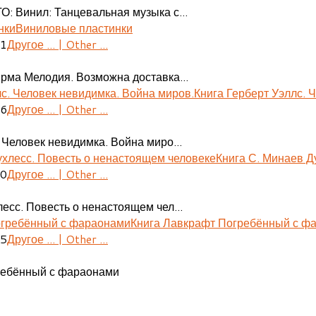
О: Винил: Танцевальная музыка с...
Виниловые пластинки
41
Другое ... | Other ...
ирма Мелодия. Возможна доставка...
Книга Герберт Уэллс. 
06
Другое ... | Other ...
 Человек невидимка. Война миро...
Книга С. Минаев Д
30
Другое ... | Other ...
есс. Повесть о ненастоящем чел...
Книга Лавкрафт Погребённый с ф
55
Другое ... | Other ...
ребённый с фараонами