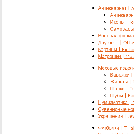
Антиквариат | 
Антиквариат
Иконы | Ic
Самовары 
Военная форма |
Другое ... | Othe
Картины | Pictu
Матрешки | Mat
Меховые издели
Варежки | 
Жилеты | F
Шапки | Fu
Шубы | Fur
Нумизматика | 
Сувенирные номе
Украшения | Je
Футболки | T- s