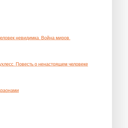
Человек невидимка. Война миров.
ухлесс. Повесть о ненастоящем человеке
араонами