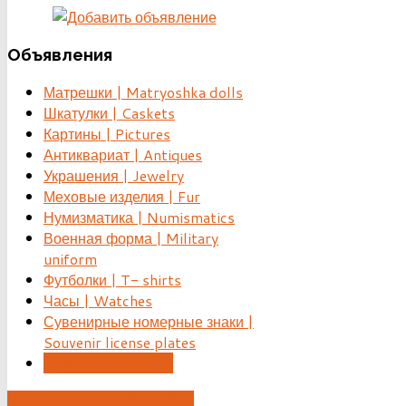
Объявления
Матрешки | Matryoshka dolls
Шкатулки | Caskets
Картины | Pictures
Антиквариат | Antiques
Украшения | Jewelry
Меховые изделия | Fur
Нумизматика | Numismatics
Военная форма | Military
uniform
Футболки | T- shirts
Часы | Watches
Сувенирные номерные знаки |
Souvenir license plates
Другое ... | Other ...
ДОБАВИТЬ ОБЪЯВЛЕНИЕ