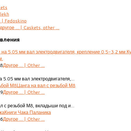
kets
lekh
 | Fedoskino
ругое ... | Caskets, other ...
вления
К
м.
28
Другое ... | Other ...
 5.05 мм вал электродвигателя,...
Цанга на вал с резьбой М8
29
Другое ... | Other ...
л с резьбой М8, вкладыши под и...
Книги Чака Паланика
06
Другое ... | Other ...