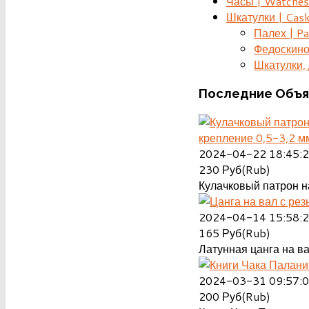
Часы | Watches
Шкатулки | Cas
Палех | Pa
Федоскино
Шкатулки, д
Последние
Объя
крепление 0,5-3,2 м
2024-04-22 18:45:
230
Руб(Rub)
Кулачковый патрон на
2024-04-14 15:58:
165
Руб(Rub)
Латунная цанга на ва
2024-03-31 09:57:
200
Руб(Rub)