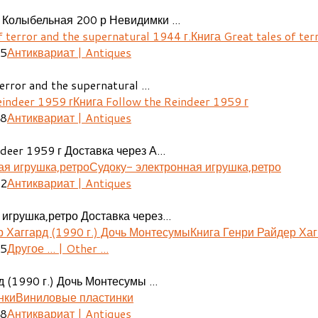
 Колыбельная 200 р Невидимки ...
Книга Great tales of ter
25
Антиквариат | Antiques
error and the supernatural ...
Книга Follow the Reindeer 1959 г
48
Антиквариат | Antiques
deer 1959 г Доставка через А...
Судоку- электронная игрушка,ретро
02
Антиквариат | Antiques
игрушка,ретро Доставка через...
Книга Генри Райдер Хаг
05
Другое ... | Other ...
 (1990 г.) Дочь Монтесумы ...
Виниловые пластинки
08
Антиквариат | Antiques