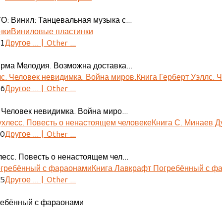
О: Винил: Танцевальная музыка с...
Виниловые пластинки
41
Другое ... | Other ...
ирма Мелодия. Возможна доставка...
Книга Герберт Уэллс. 
06
Другое ... | Other ...
 Человек невидимка. Война миро...
Книга С. Минаев Д
30
Другое ... | Other ...
есс. Повесть о ненастоящем чел...
Книга Лавкрафт Погребённый с ф
55
Другое ... | Other ...
ребённый с фараонами