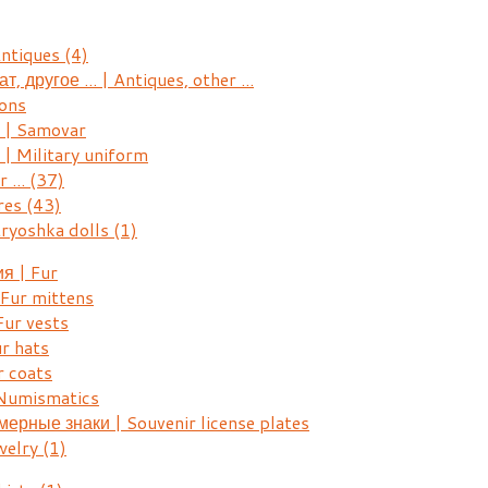
Antiques
(4)
, другое ... | Antiques, other ...
ons
| Samovar
 Military uniform
r ...
(37)
res
(43)
ryoshka dolls
(1)
я | Fur
Fur mittens
ur vests
r hats
 coats
Numismatics
рные знаки | Souvenir license plates
welry
(1)