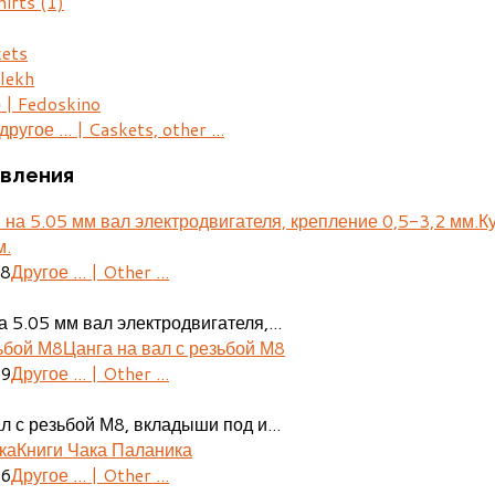
hirts
(1)
kets
lekh
 | Fedoskino
ругое ... | Caskets, other ...
вления
К
м.
28
Другое ... | Other ...
 5.05 мм вал электродвигателя,...
Цанга на вал с резьбой М8
29
Другое ... | Other ...
л с резьбой М8, вкладыши под и...
Книги Чака Паланика
06
Другое ... | Other ...