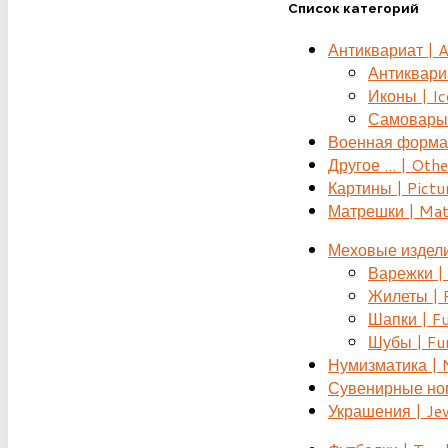
Список категорий
Антиквариат | 
Антиквариат
Иконы | Ic
Самовары 
Военная форма |
Другое ... | Othe
Картины | Pictu
Матрешки | Mat
Меховые издели
Варежки | 
Жилеты | F
Шапки | Fu
Шубы | Fur
Нумизматика | 
Сувенирные номе
Украшения | Je