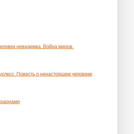
Человек невидимка. Война миров.
ухлесс. Повесть о ненастоящем человеке
араонами