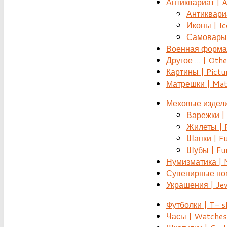
Антиквариат | 
Антиквариат
Иконы | Ic
Самовары 
Военная форма |
Другое ... | Othe
Картины | Pictu
Матрешки | Mat
Меховые издели
Варежки | 
Жилеты | F
Шапки | Fu
Шубы | Fur
Нумизматика | 
Сувенирные номе
Украшения | Je
Футболки | T- s
Часы | Watches