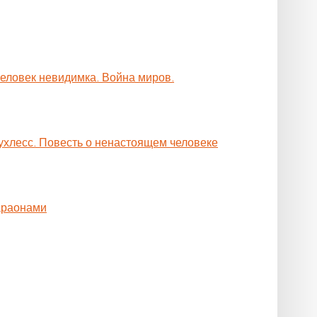
Человек невидимка. Война миров.
ухлесс. Повесть о ненастоящем человеке
араонами