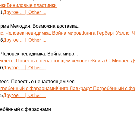
Виниловые пластинки
41
Другое ... | Other ...
ирма Мелодия. Возможна доставка...
Книга Герберт Уэллс. 
06
Другое ... | Other ...
 Человек невидимка. Война миро...
Книга С. Минаев Д
30
Другое ... | Other ...
есс. Повесть о ненастоящем чел...
Книга Лавкрафт Погребённый с ф
55
Другое ... | Other ...
ребённый с фараонами