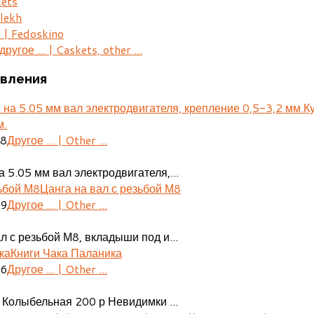
kets
lekh
 | Fedoskino
ругое ... | Caskets, other ...
вления
К
м.
28
Другое ... | Other ...
 5.05 мм вал электродвигателя,...
Цанга на вал с резьбой М8
29
Другое ... | Other ...
л с резьбой М8, вкладыши под и...
Книги Чака Паланика
06
Другое ... | Other ...
 Колыбельная 200 р Невидимки ...