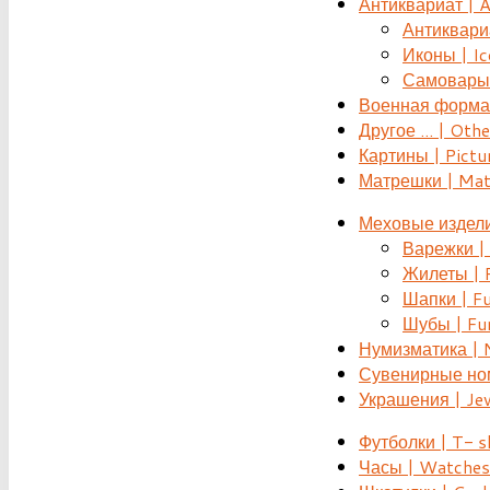
Антиквариат | 
Антиквариат
Иконы | Ic
Самовары 
Военная форма |
Другое ... | Othe
Картины | Pictu
Матрешки | Mat
Меховые издели
Варежки | 
Жилеты | F
Шапки | Fu
Шубы | Fur
Нумизматика | 
Сувенирные номе
Украшения | Je
Футболки | T- s
Часы | Watches