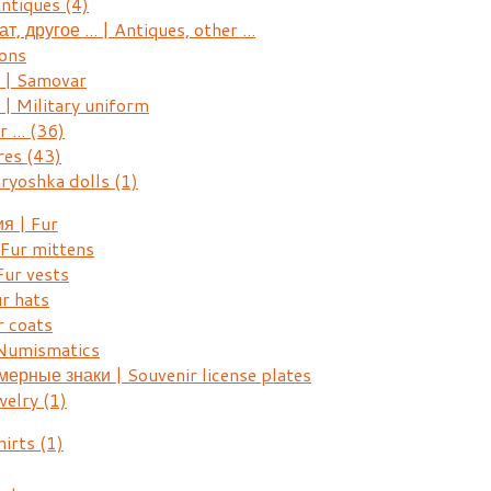
Antiques
(4)
, другое ... | Antiques, other ...
ons
| Samovar
 Military uniform
r ...
(36)
res
(43)
ryoshka dolls
(1)
я | Fur
Fur mittens
ur vests
r hats
 coats
Numismatics
рные знаки | Souvenir license plates
welry
(1)
hirts
(1)