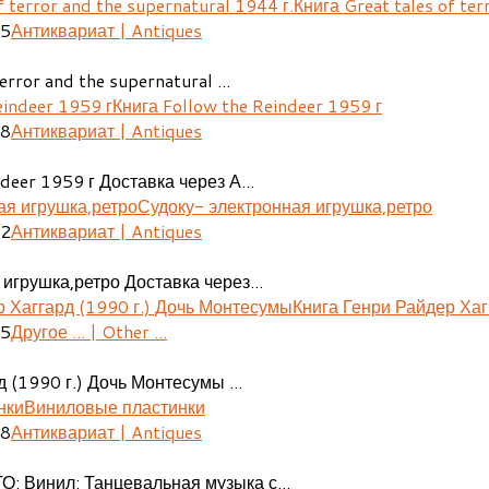
Книга Great tales of ter
25
Антиквариат | Antiques
error and the supernatural ...
Книга Follow the Reindeer 1959 г
48
Антиквариат | Antiques
deer 1959 г Доставка через А...
Судоку- электронная игрушка,ретро
02
Антиквариат | Antiques
игрушка,ретро Доставка через...
Книга Генри Райдер Хаг
05
Другое ... | Other ...
 (1990 г.) Дочь Монтесумы ...
Виниловые пластинки
08
Антиквариат | Antiques
О: Винил: Танцевальная музыка с...