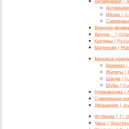
Антиквариат | 
Антиквариат
Иконы | Ic
Самовары 
Военная форма |
Другое ... | Othe
Картины | Pictu
Матрешки | Mat
Меховые издели
Варежки | 
Жилеты | F
Шапки | Fu
Шубы | Fur
Нумизматика | 
Сувенирные номе
Украшения | Je
Футболки | T- s
Часы | Watches