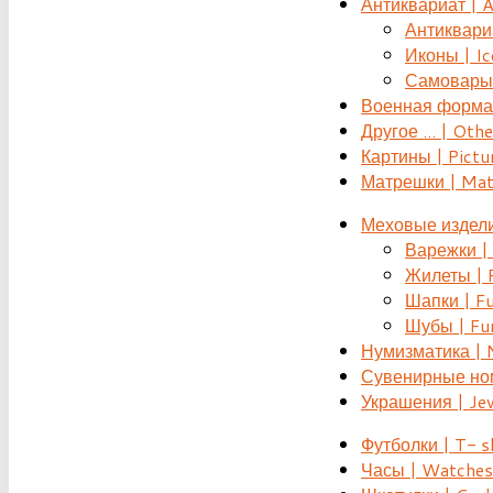
Антиквариат | 
Антиквариат
Иконы | Ic
Самовары 
Военная форма |
Другое ... | Othe
Картины | Pictu
Матрешки | Mat
Меховые издели
Варежки | 
Жилеты | F
Шапки | Fu
Шубы | Fur
Нумизматика | 
Сувенирные номе
Украшения | Je
Футболки | T- s
Часы | Watches