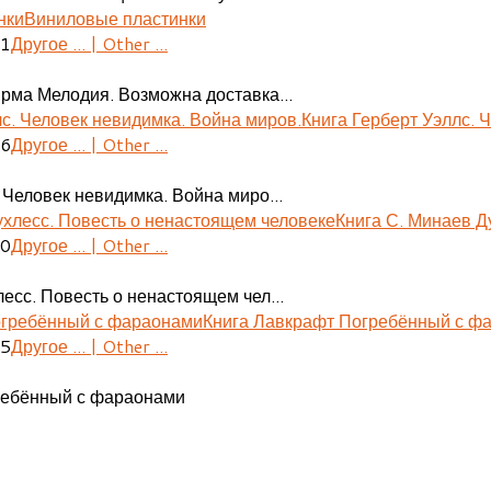
Виниловые пластинки
41
Другое ... | Other ...
ирма Мелодия. Возможна доставка...
Книга Герберт Уэллс. 
06
Другое ... | Other ...
 Человек невидимка. Война миро...
Книга С. Минаев Д
30
Другое ... | Other ...
есс. Повесть о ненастоящем чел...
Книга Лавкрафт Погребённый с ф
55
Другое ... | Other ...
ребённый с фараонами