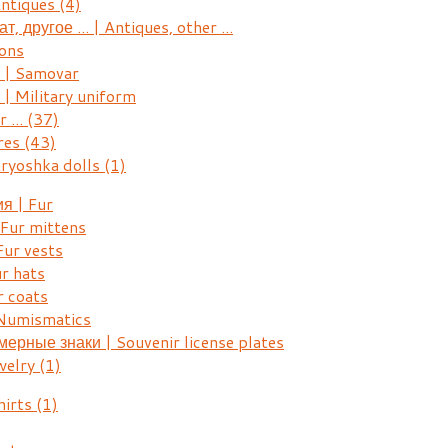
Antiques
(4)
, другое ... | Antiques, other ...
ons
| Samovar
 Military uniform
r ...
(37)
res
(43)
ryoshka dolls
(1)
я | Fur
Fur mittens
ur vests
r hats
 coats
Numismatics
рные знаки | Souvenir license plates
welry
(1)
hirts
(1)