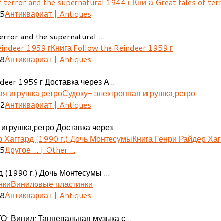
Книга Great tales of ter
25
Антиквариат | Antiques
error and the supernatural ...
Книга Follow the Reindeer 1959 г
48
Антиквариат | Antiques
deer 1959 г Доставка через А...
Судоку- электронная игрушка,ретро
02
Антиквариат | Antiques
игрушка,ретро Доставка через...
Книга Генри Райдер Хаг
05
Другое ... | Other ...
 (1990 г.) Дочь Монтесумы ...
Виниловые пластинки
08
Антиквариат | Antiques
О: Винил: Танцевальная музыка с...