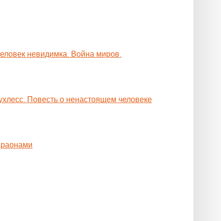
Человек невидимка. Война миров.
ухлесс. Повесть о ненастоящем человеке
араонами