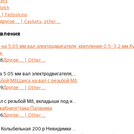
kets
lekh
 | Fedoskino
ругое ... | Caskets, other ...
вления
К
м.
28
Другое ... | Other ...
 5.05 мм вал электродвигателя,...
Цанга на вал с резьбой М8
29
Другое ... | Other ...
л с резьбой М8, вкладыши под и...
Книги Чака Паланика
06
Другое ... | Other ...
 Колыбельная 200 р Невидимки ...