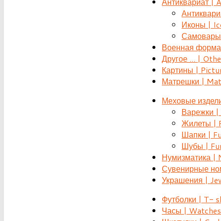
Антиквариат | 
Антиквариат
Иконы | Ic
Самовары 
Военная форма |
Другое ... | Othe
Картины | Pictu
Матрешки | Mat
Меховые издели
Варежки | 
Жилеты | F
Шапки | Fu
Шубы | Fur
Нумизматика | 
Сувенирные номе
Украшения | Je
Футболки | T- s
Часы | Watches