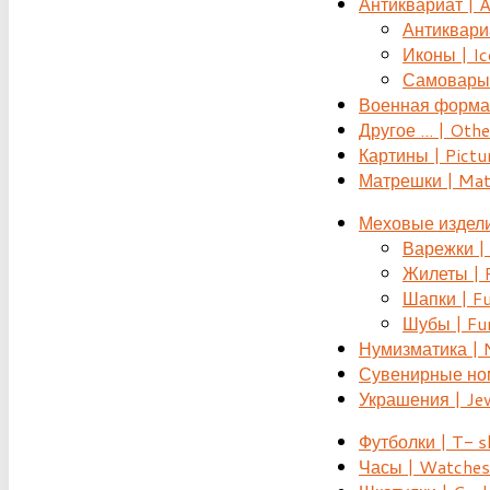
Антиквариат | 
Антиквариат
Иконы | Ic
Самовары 
Военная форма |
Другое ... | Othe
Картины | Pictu
Матрешки | Mat
Меховые издели
Варежки | 
Жилеты | F
Шапки | Fu
Шубы | Fur
Нумизматика | 
Сувенирные номе
Украшения | Je
Футболки | T- s
Часы | Watches