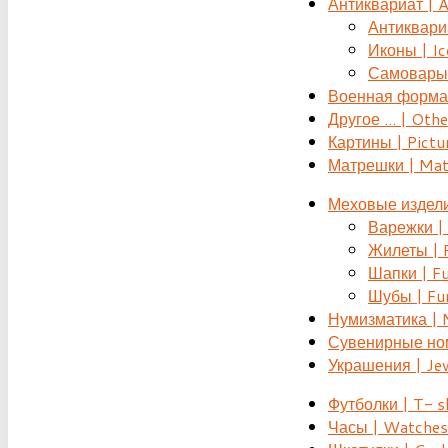
Антиквариат | 
Антиквариат
Иконы | Ic
Самовары 
Военная форма |
Другое ... | Othe
Картины | Pictu
Матрешки | Mat
Меховые издели
Варежки | 
Жилеты | F
Шапки | Fu
Шубы | Fur
Нумизматика | 
Сувенирные номе
Украшения | Je
Футболки | T- s
Часы | Watches