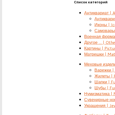
Список категорий
Антиквариат | 
Антиквариат
Иконы | Ic
Самовары 
Военная форма |
Другое ... | Othe
Картины | Pictu
Матрешки | Mat
Меховые издели
Варежки | 
Жилеты | F
Шапки | Fu
Шубы | Fur
Нумизматика | 
Сувенирные номе
Украшения | Je