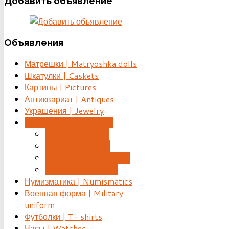
Добавить
объявление
Объявления
Матрешки | Matryoshka dolls
Шкатулки | Caskets
Картины | Pictures
Антиквариат | Antiques
Украшения | Jewelry
Меховые изделия | Fur
Шапки | Fur hats
Шубы | Fur coats
Варежки | Fur mittens
Жилеты | Fur vests
Нумизматика | Numismatics
Военная форма | Military
uniform
Футболки | T- shirts
Часы | Watches