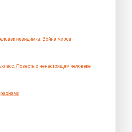
Человек невидимка. Война миров.
ухлесс. Повесть о ненастоящем человеке
араонами