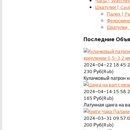
Часы | Watches
Шкатулки | Cas
Палех | Pa
Федоскино
Шкатулки, д
Последние
Объя
крепление 0,5-3,2 м
2024-04-22 18:45:
230
Руб(Rub)
Кулачковый патрон на
2024-04-14 15:58:
165
Руб(Rub)
Латунная цанга на ва
2024-03-31 09:57:
200
Руб(Rub)