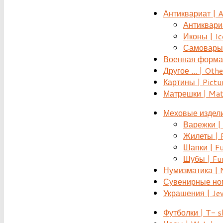
Антиквариат | 
Антиквариат
Иконы | Ic
Самовары 
Военная форма |
Другое ... | Othe
Картины | Pictu
Матрешки | Mat
Меховые издели
Варежки | 
Жилеты | F
Шапки | Fu
Шубы | Fur
Нумизматика | 
Сувенирные номе
Украшения | Je
Футболки | T- s