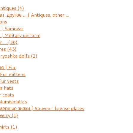
Antiques
(4)
, другое ... | Antiques, other ...
ons
| Samovar
 Military uniform
r ...
(36)
res
(43)
ryoshka dolls
(1)
я | Fur
Fur mittens
ur vests
r hats
 coats
Numismatics
рные знаки | Souvenir license plates
welry
(1)
hirts
(1)