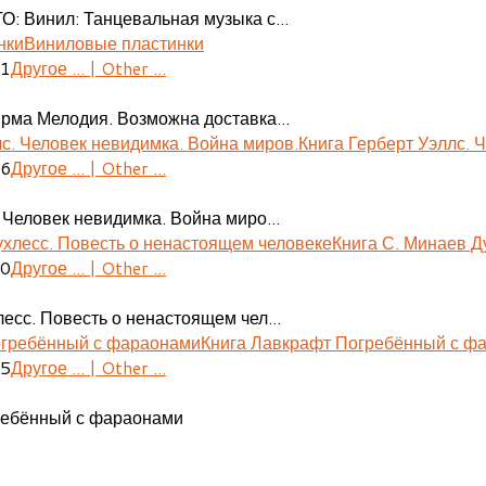
О: Винил: Танцевальная музыка с...
Виниловые пластинки
41
Другое ... | Other ...
ирма Мелодия. Возможна доставка...
Книга Герберт Уэллс. 
06
Другое ... | Other ...
 Человек невидимка. Война миро...
Книга С. Минаев Д
30
Другое ... | Other ...
есс. Повесть о ненастоящем чел...
Книга Лавкрафт Погребённый с ф
55
Другое ... | Other ...
ребённый с фараонами