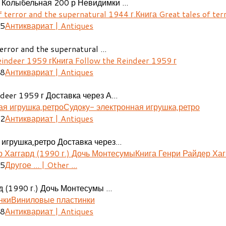
 Колыбельная 200 р Невидимки ...
Книга Great tales of ter
25
Антиквариат | Antiques
error and the supernatural ...
Книга Follow the Reindeer 1959 г
48
Антиквариат | Antiques
deer 1959 г Доставка через А...
Судоку- электронная игрушка,ретро
02
Антиквариат | Antiques
игрушка,ретро Доставка через...
Книга Генри Райдер Хаг
05
Другое ... | Other ...
 (1990 г.) Дочь Монтесумы ...
Виниловые пластинки
08
Антиквариат | Antiques