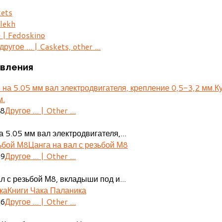
kets
lekh
 | Fedoskino
ругое ... | Caskets, other ...
вления
К
м.
28
Другое ... | Other ...
 5.05 мм вал электродвигателя,...
Цанга на вал с резьбой М8
29
Другое ... | Other ...
л с резьбой М8, вкладыши под и...
Книги Чака Паланика
06
Другое ... | Other ...