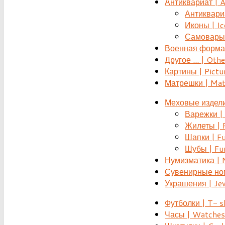
Антиквариат | 
Антиквариат
Иконы | Ic
Самовары 
Военная форма |
Другое ... | Othe
Картины | Pictu
Матрешки | Mat
Меховые издели
Варежки | 
Жилеты | F
Шапки | Fu
Шубы | Fur
Нумизматика | 
Сувенирные номе
Украшения | Je
Футболки | T- s
Часы | Watches