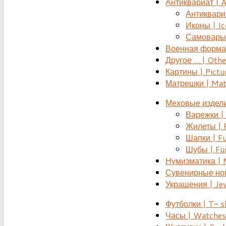
Антиквариат | 
Антиквариат
Иконы | Ic
Самовары 
Военная форма |
Другое ... | Othe
Картины | Pictu
Матрешки | Mat
Меховые издели
Варежки | 
Жилеты | F
Шапки | Fu
Шубы | Fur
Нумизматика | 
Сувенирные номе
Украшения | Je
Футболки | T- s
Часы | Watches