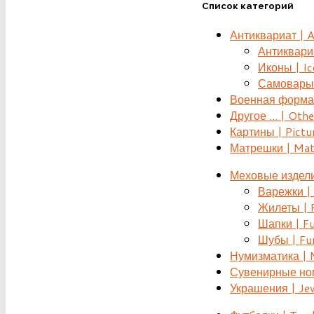
Список категорий
Антиквариат | 
Антиквариат
Иконы | Ic
Самовары 
Военная форма |
Другое ... | Othe
Картины | Pictu
Матрешки | Mat
Меховые издели
Варежки | 
Жилеты | F
Шапки | Fu
Шубы | Fur
Нумизматика | 
Сувенирные номе
Украшения | Je