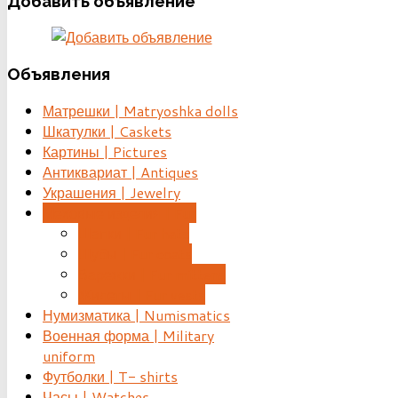
Добавить
объявление
Объявления
Матрешки | Matryoshka dolls
Шкатулки | Caskets
Картины | Pictures
Антиквариат | Antiques
Украшения | Jewelry
Меховые изделия | Fur
Шапки | Fur hats
Шубы | Fur coats
Варежки | Fur mittens
Жилеты | Fur vests
Нумизматика | Numismatics
Военная форма | Military
uniform
Футболки | T- shirts
Часы | Watches