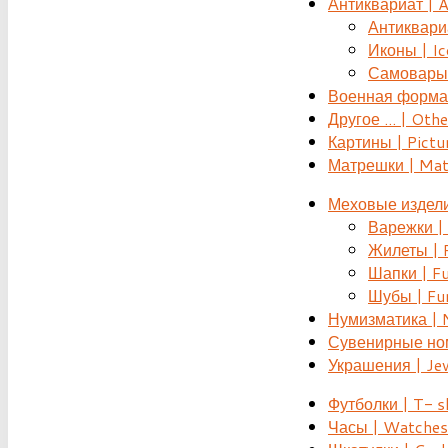
Антиквариат | 
Антиквариат
Иконы | Ic
Самовары 
Военная форма |
Другое ... | Othe
Картины | Pictu
Матрешки | Mat
Меховые издели
Варежки | 
Жилеты | F
Шапки | Fu
Шубы | Fur
Нумизматика | 
Сувенирные номе
Украшения | Je
Футболки | T- s
Часы | Watches