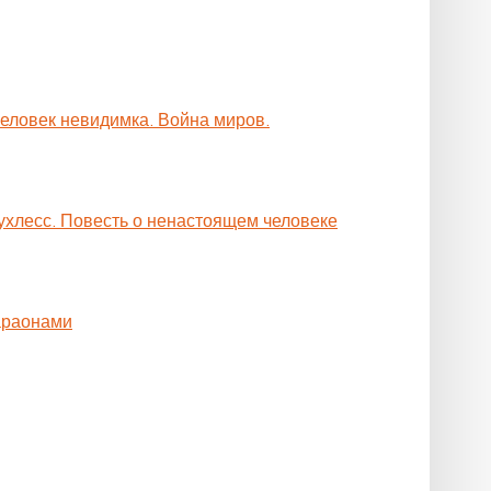
Человек невидимка. Война миров.
ухлесс. Повесть о ненастоящем человеке
араонами