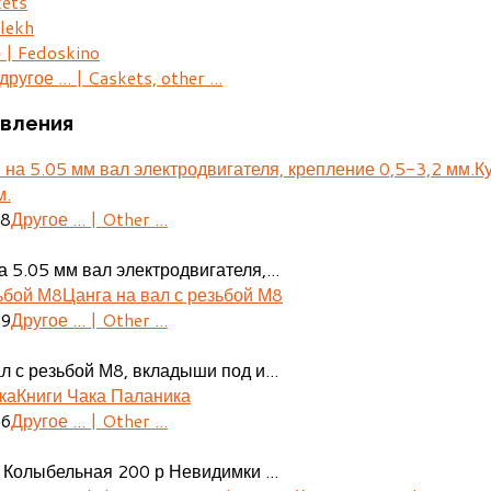
kets
lekh
 | Fedoskino
ругое ... | Caskets, other ...
вления
К
м.
28
Другое ... | Other ...
 5.05 мм вал электродвигателя,...
Цанга на вал с резьбой М8
29
Другое ... | Other ...
л с резьбой М8, вкладыши под и...
Книги Чака Паланика
06
Другое ... | Other ...
 Колыбельная 200 р Невидимки ...