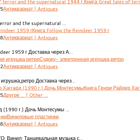
Книга Great tales of ter
25
Антиквариат | Antiques
error and the supernatural ...
Книга Follow the Reindeer 1959 г
48
Антиквариат | Antiques
deer 1959 г Доставка через А...
Судоку- электронная игрушка,ретро
02
Антиквариат | Antiques
игрушка,ретро Доставка через...
Книга Генри Райдер Хаг
05
Другое ... | Other ...
 (1990 г.) Дочь Монтесумы ...
Виниловые пластинки
08
Антиквариат | Antiques
О: Винил: Танцевальная музыка с...