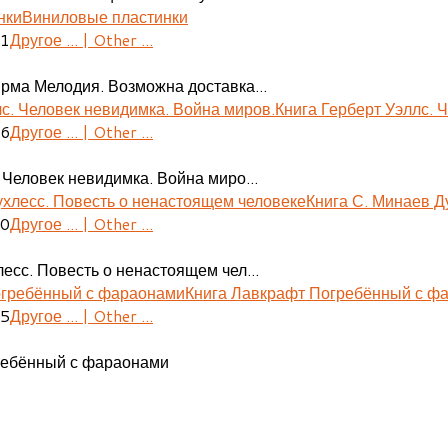
Виниловые пластинки
41
Другое ... | Other ...
ирма Мелодия. Возможна доставка...
Книга Герберт Уэллс. 
06
Другое ... | Other ...
 Человек невидимка. Война миро...
Книга С. Минаев Д
30
Другое ... | Other ...
есс. Повесть о ненастоящем чел...
Книга Лавкрафт Погребённый с ф
55
Другое ... | Other ...
ребённый с фараонами