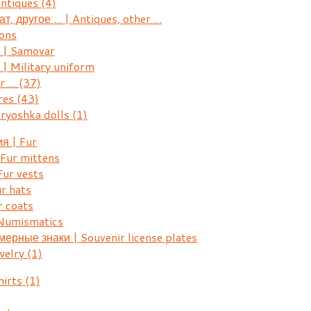
Antiques
(4)
, другое ... | Antiques, other ...
ons
| Samovar
 Military uniform
r ...
(37)
res
(43)
ryoshka dolls
(1)
я | Fur
Fur mittens
ur vests
r hats
 coats
Numismatics
рные знаки | Souvenir license plates
welry
(1)
hirts
(1)