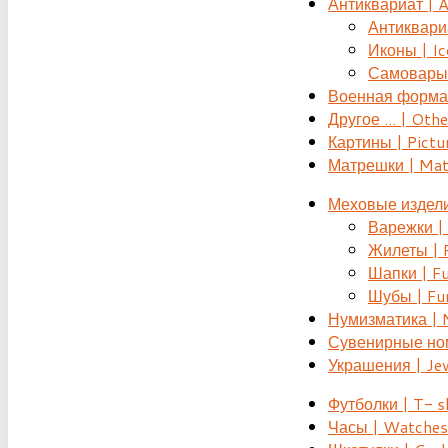
Антиквариат | 
Антиквариат
Иконы | Ic
Самовары 
Военная форма |
Другое ... | Othe
Картины | Pictu
Матрешки | Mat
Меховые издели
Варежки | 
Жилеты | F
Шапки | Fu
Шубы | Fur
Нумизматика | 
Сувенирные номе
Украшения | Je
Футболки | T- s
Часы | Watches