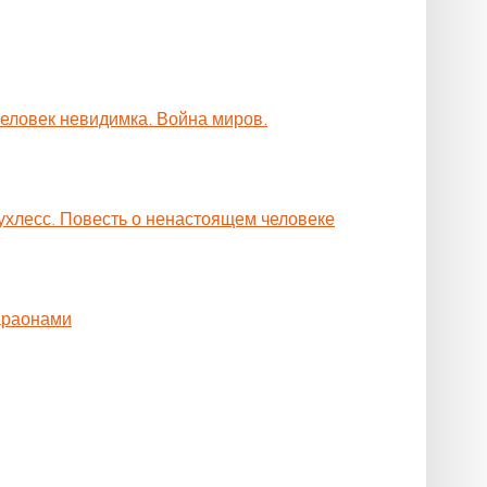
Человек невидимка. Война миров.
ухлесс. Повесть о ненастоящем человеке
араонами