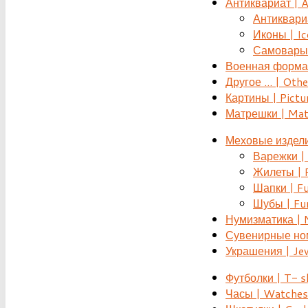
Антиквариат | 
Антиквариат
Иконы | Ic
Самовары 
Военная форма |
Другое ... | Othe
Картины | Pictu
Матрешки | Mat
Меховые издели
Варежки | 
Жилеты | F
Шапки | Fu
Шубы | Fur
Нумизматика | 
Сувенирные номе
Украшения | Je
Футболки | T- s
Часы | Watches