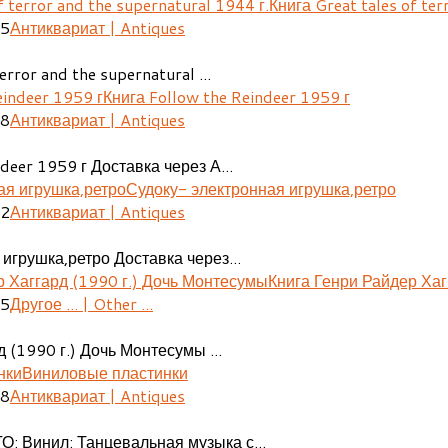
Книга Great tales of ter
25
Антиквариат | Antiques
error and the supernatural ...
Книга Follow the Reindeer 1959 г
48
Антиквариат | Antiques
deer 1959 г Доставка через А...
Судоку- электронная игрушка,ретро
02
Антиквариат | Antiques
игрушка,ретро Доставка через...
Книга Генри Райдер Хаг
05
Другое ... | Other ...
 (1990 г.) Дочь Монтесумы ...
Виниловые пластинки
08
Антиквариат | Antiques
О: Винил: Танцевальная музыка с...