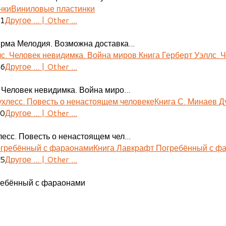
Виниловые пластинки
41
Другое ... | Other ...
ирма Мелодия. Возможна доставка...
Книга Герберт Уэллс. 
06
Другое ... | Other ...
 Человек невидимка. Война миро...
Книга С. Минаев Д
30
Другое ... | Other ...
есс. Повесть о ненастоящем чел...
Книга Лавкрафт Погребённый с ф
55
Другое ... | Other ...
ребённый с фараонами