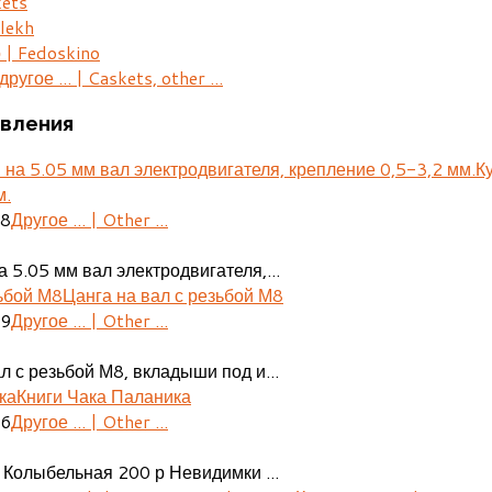
kets
lekh
 | Fedoskino
ругое ... | Caskets, other ...
вления
К
м.
28
Другое ... | Other ...
 5.05 мм вал электродвигателя,...
Цанга на вал с резьбой М8
29
Другое ... | Other ...
л с резьбой М8, вкладыши под и...
Книги Чака Паланика
06
Другое ... | Other ...
 Колыбельная 200 р Невидимки ...