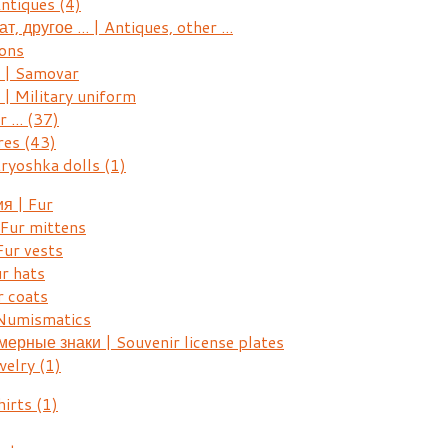
Antiques
(4)
, другое ... | Antiques, other ...
ons
| Samovar
 Military uniform
r ...
(37)
res
(43)
ryoshka dolls
(1)
я | Fur
Fur mittens
ur vests
r hats
 coats
Numismatics
рные знаки | Souvenir license plates
welry
(1)
hirts
(1)