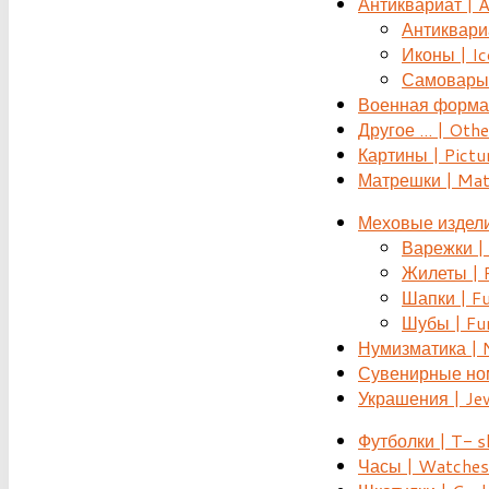
Антиквариат | 
Антиквариат
Иконы | Ic
Самовары 
Военная форма |
Другое ... | Othe
Картины | Pictu
Матрешки | Mat
Меховые издели
Варежки | 
Жилеты | F
Шапки | Fu
Шубы | Fur
Нумизматика | 
Сувенирные номе
Украшения | Je
Футболки | T- s
Часы | Watches