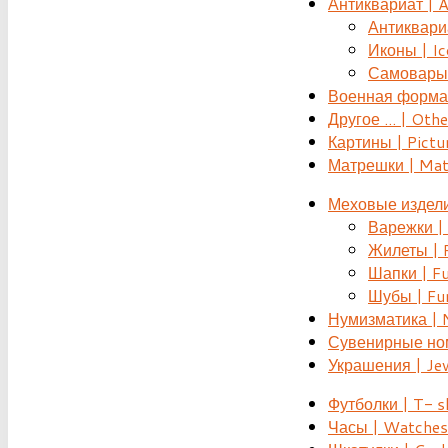
Антиквариат | 
Антиквариат
Иконы | Ic
Самовары 
Военная форма |
Другое ... | Othe
Картины | Pictu
Матрешки | Mat
Меховые издели
Варежки | 
Жилеты | F
Шапки | Fu
Шубы | Fur
Нумизматика | 
Сувенирные номе
Украшения | Je
Футболки | T- s
Часы | Watches