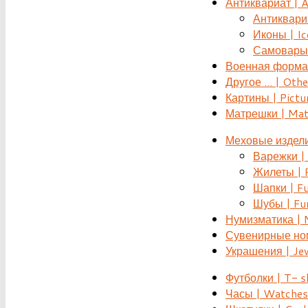
Антиквариат | 
Антиквариат
Иконы | Ic
Самовары 
Военная форма |
Другое ... | Othe
Картины | Pictu
Матрешки | Mat
Меховые издели
Варежки | 
Жилеты | F
Шапки | Fu
Шубы | Fur
Нумизматика | 
Сувенирные номе
Украшения | Je
Футболки | T- s
Часы | Watches