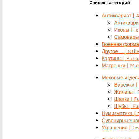
Список категорий
Антиквариат | 
Антиквариат
Иконы | Ic
Самовары 
Военная форма |
Другое ... | Othe
Картины | Pictu
Матрешки | Mat
Меховые издели
Варежки | 
Жилеты | F
Шапки | Fu
Шубы | Fur
Нумизматика | 
Сувенирные номе
Украшения | Je