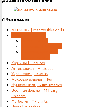
Добавить
объявление
Объявления
Матрешки | Matryoshka dolls
Шкатулки | Caskets
Палех | Palekh
Федоскино | Fedoskino
Шкатулки, другое ... |
Caskets, other ...
Картины | Pictures
Антиквариат | Antiques
Украшения | Jewelry
Меховые изделия | Fur
Нумизматика | Numismatics
Военная форма | Military
uniform
Футболки | T- shirts
Часы | Watches