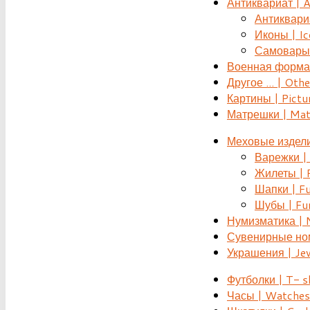
Антиквариат | 
Антиквариат
Иконы | Ic
Самовары 
Военная форма |
Другое ... | Othe
Картины | Pictu
Матрешки | Mat
Меховые издели
Варежки | 
Жилеты | F
Шапки | Fu
Шубы | Fur
Нумизматика | 
Сувенирные номе
Украшения | Je
Футболки | T- s
Часы | Watches