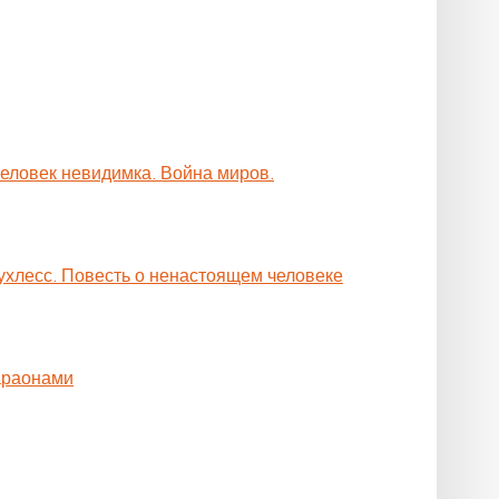
Человек невидимка. Война миров.
ухлесс. Повесть о ненастоящем человеке
араонами