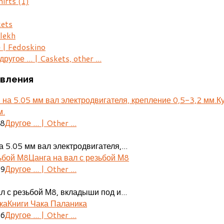
hirts
(1)
kets
lekh
 | Fedoskino
ругое ... | Caskets, other ...
вления
К
м.
28
Другое ... | Other ...
 5.05 мм вал электродвигателя,...
Цанга на вал с резьбой М8
29
Другое ... | Other ...
л с резьбой М8, вкладыши под и...
Книги Чака Паланика
06
Другое ... | Other ...