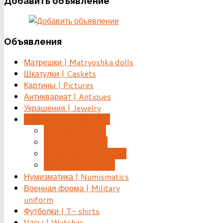
Добавить
объявление
Объявления
Матрешки | Matryoshka dolls
Шкатулки | Caskets
Картины | Pictures
Антиквариат | Antiques
Украшения | Jewelry
Меховые изделия | Fur
Шапки | Fur hats
Шубы | Fur coats
Варежки | Fur mittens
Жилеты | Fur vests
Нумизматика | Numismatics
Военная форма | Military
uniform
Футболки | T- shirts
Часы | Watches