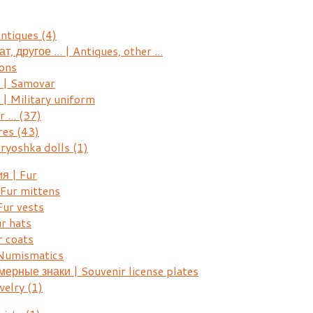
Antiques
(4)
, другое ... | Antiques, other ...
ons
| Samovar
 Military uniform
r ...
(37)
res
(43)
ryoshka dolls
(1)
я | Fur
Fur mittens
ur vests
r hats
 coats
Numismatics
рные знаки | Souvenir license plates
welry
(1)