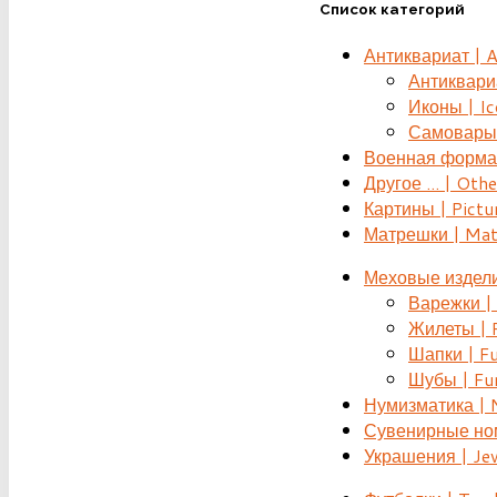
Список категорий
Антиквариат | 
Антиквариат
Иконы | Ic
Самовары 
Военная форма |
Другое ... | Othe
Картины | Pictu
Матрешки | Mat
Меховые издели
Варежки | 
Жилеты | F
Шапки | Fu
Шубы | Fur
Нумизматика | 
Сувенирные номе
Украшения | Je