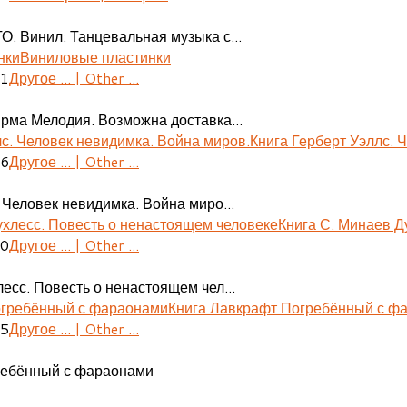
О: Винил: Танцевальная музыка с...
Виниловые пластинки
41
Другое ... | Other ...
ирма Мелодия. Возможна доставка...
Книга Герберт Уэллс. 
06
Другое ... | Other ...
 Человек невидимка. Война миро...
Книга С. Минаев Д
30
Другое ... | Other ...
есс. Повесть о ненастоящем чел...
Книга Лавкрафт Погребённый с ф
55
Другое ... | Other ...
ребённый с фараонами