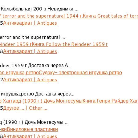
 Колыбельная 200 р Невидимки ...
Книга Great tales of ter
25
Антиквариат | Antiques
error and the supernatural ...
Книга Follow the Reindeer 1959 г
48
Антиквариат | Antiques
deer 1959 г Доставка через А...
Судоку- электронная игрушка,ретро
02
Антиквариат | Antiques
игрушка,ретро Доставка через...
Книга Генри Райдер Хаг
05
Другое ... | Other ...
 (1990 г.) Дочь Монтесумы ...
Виниловые пластинки
08
Антиквариат | Antiques