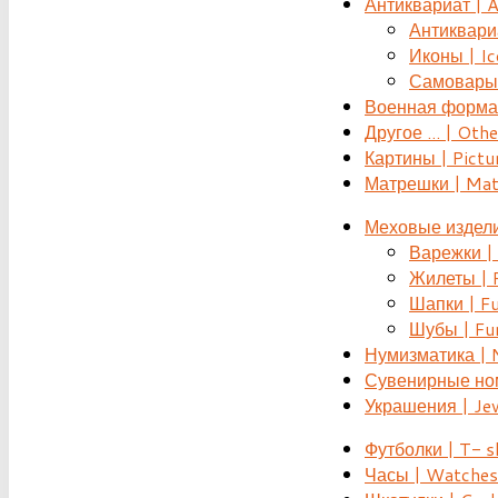
Антиквариат | 
Антиквариат
Иконы | Ic
Самовары 
Военная форма |
Другое ... | Othe
Картины | Pictu
Матрешки | Mat
Меховые издели
Варежки | 
Жилеты | F
Шапки | Fu
Шубы | Fur
Нумизматика | 
Сувенирные номе
Украшения | Je
Футболки | T- s
Часы | Watches