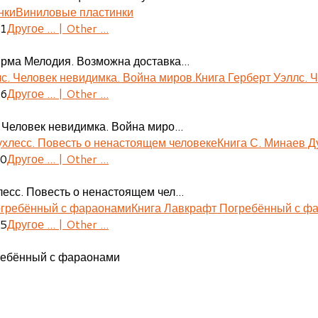
Виниловые пластинки
41
Другое ... | Other ...
ирма Мелодия. Возможна доставка...
Книга Герберт Уэллс. 
06
Другое ... | Other ...
 Человек невидимка. Война миро...
Книга С. Минаев Д
30
Другое ... | Other ...
есс. Повесть о ненастоящем чел...
Книга Лавкрафт Погребённый с ф
55
Другое ... | Other ...
ребённый с фараонами