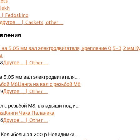
kets
lekh
 | Fedoskino
ругое ... | Caskets, other ...
вления
К
м.
28
Другое ... | Other ...
 5.05 мм вал электродвигателя,...
Цанга на вал с резьбой М8
29
Другое ... | Other ...
л с резьбой М8, вкладыши под и...
Книги Чака Паланика
06
Другое ... | Other ...
 Колыбельная 200 р Невидимки ...