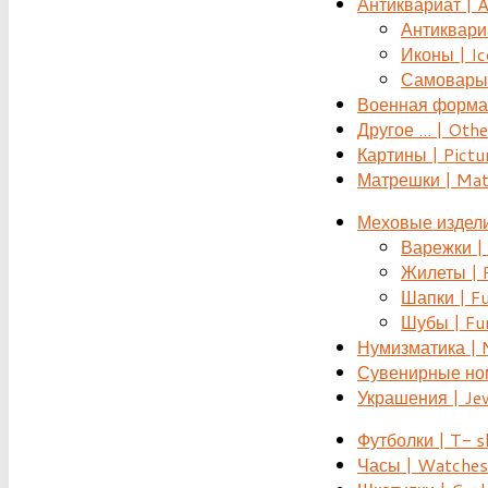
Антиквариат | 
Антиквариат
Иконы | Ic
Самовары 
Военная форма |
Другое ... | Othe
Картины | Pictu
Матрешки | Mat
Меховые издели
Варежки | 
Жилеты | F
Шапки | Fu
Шубы | Fur
Нумизматика | 
Сувенирные номе
Украшения | Je
Футболки | T- s
Часы | Watches