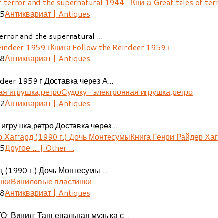
Книга Great tales of ter
25
Антиквариат | Antiques
error and the supernatural ...
Книга Follow the Reindeer 1959 г
48
Антиквариат | Antiques
deer 1959 г Доставка через А...
Судоку- электронная игрушка,ретро
02
Антиквариат | Antiques
игрушка,ретро Доставка через...
Книга Генри Райдер Хаг
05
Другое ... | Other ...
 (1990 г.) Дочь Монтесумы ...
Виниловые пластинки
08
Антиквариат | Antiques
О: Винил: Танцевальная музыка с...