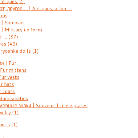
Antiques
(4)
, другое ... | Antiques, other ...
ons
| Samovar
 Military uniform
r ...
(37)
res
(43)
ryoshka dolls
(1)
я | Fur
Fur mittens
ur vests
r hats
 coats
Numismatics
рные знаки | Souvenir license plates
welry
(1)
hirts
(1)