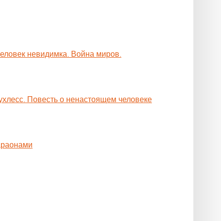
Человек невидимка. Война миров.
ухлесс. Повесть о ненастоящем человеке
араонами